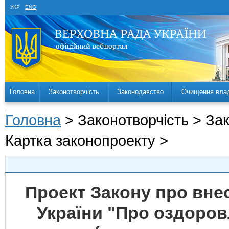
УКР
ENG
Головна
Законотворчість
Законодавство
Очищення вла
Головна
> Законотворчість > За
Картка законопроекту >
Проект Закону про внес
України "Про оздоров