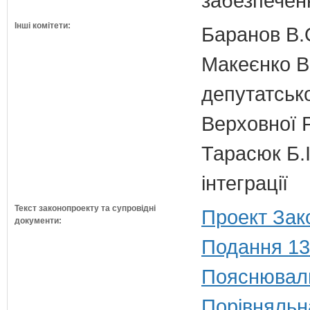
забезпечен
Інші комітети:
Баранов В.
Макеєнко В.
депутатсько
Верховної 
Тарасюк Б.І
інтеграції
Текст законопроекту та супровідні
Проект Зак
документи:
Подання 13
Пояснюваль
Порівняльн