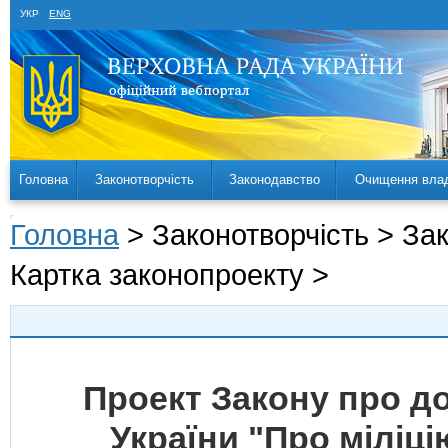
УКР
ENG
Головна
Законотворчість
Законодавство
Очищення вла
Головна
> Законотворчість > За
Картка законопроекту >
Проект Закону про до
України "Про міліц