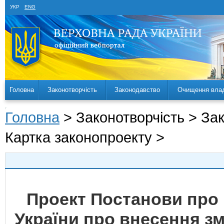
УКР
ENG
Головна
Законотворчість
Законодавство
Очищення вла
Головна
> Законотворчість > За
Картка законопроекту >
Проект Постанови про 
України про внесення змі