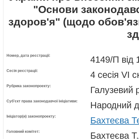
"Основи законодавс
здоров'я" (щодо обов'яз
зд
Номер, дата реєстрації:
4149/П від 
Сесія реєстрації:
4 сесія VI 
Рубрика законопроекту:
Галузевий 
Суб'єкт права законодавчої ініціативи:
Народний д
Ініціатор(и) законопроекту:
Бахтеєва Т
Головний комітет:
Бахтеєва Т.