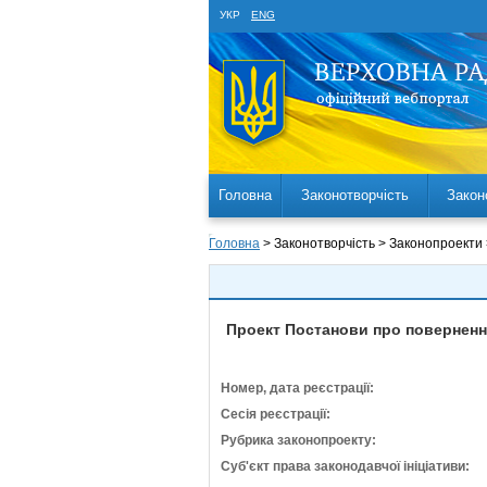
УКР
ENG
Головна
Законотворчість
Закон
Головна
> Законотворчість > Законопроекти
Проект Постанови про поверненн
Номер, дата реєстрації:
Сесія реєстрації:
Рубрика законопроекту:
Суб'єкт права законодавчої ініціативи: