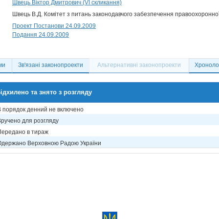
Швець Віктор Дмитрович (VI скликання)
Швець В.Д. Комітет з питань законодавчого забезпечення правоохоронної
Проект Постанови 24.09.2009
Подання 24.09.2009
ми
Зв'язані законопроекти
Альтернативні законопроекти
Хронолог
ідхилено та знято з розгляду
В порядок денний не включено
Вручено для розгляду
Передано в тираж
Одержано Верховною Радою України