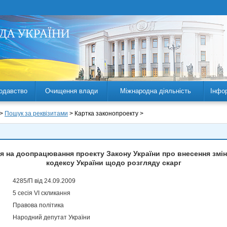
одавство
Очищення влади
Міжнародна діяльність
Інфо
 >
Пошук за реквізитами
> Картка законопроекту >
я на доопрацювання проекту Закону України про внесення змі
кодексу України щодо розгляду скарг
4285/П від 24.09.2009
5 сесія VI скликання
Правова політика
Народний депутат України