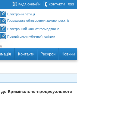
РАДА ОНЛАЙН
КОНТАКТИ
RSS
Електронні петиції
Громадське обговорення законопроєктів
Електронний кабінет громадянина
Повний цикл публічної політики
рмація
Контакти
Ресурси
Новини
н до Кримінально-процесуального