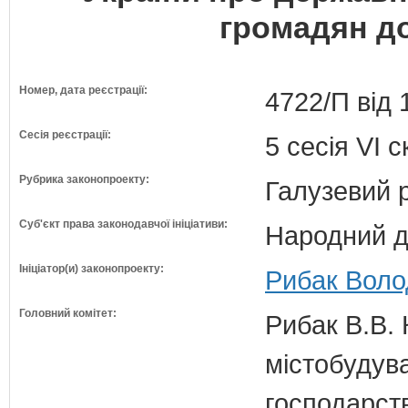
громадян д
Номер, дата реєстрації:
4722/П від 
Сесія реєстрації:
5 сесія VI 
Рубрика законопроекту:
Галузевий 
Суб'єкт права законодавчої ініціативи:
Народний д
Ініціатор(и) законопроекту:
Рибак Воло
Головний комітет:
Рибак В.В. 
містобудув
господарств