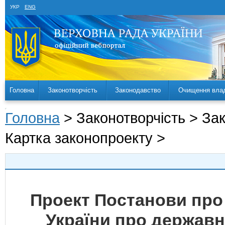
УКР
ENG
Головна
Законотворчість
Законодавство
Очищення вла
Головна
> Законотворчість > За
Картка законопроекту >
Проект Постанови про
України про державн