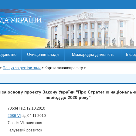
одавство
Очищення влади
Міжнародна діяльність
Інфо
 >
Пошук за реквізитами
> Картка законопроекту >
за основу проекту Закону України "Про Стратегію національної
період до 2020 року"
7053/П від 12.10.2010
2686-VI
від 04.11.2010
7 сесія VI скликання
Галузевий розвиток