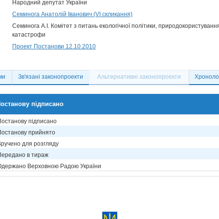
Народний депутат України
Семинога Анатолій Іванович (VI скликання)
Семинога А.І. Комітет з питань екологічної політики, природокористування 
катастрофи
Проект Постанови 12.10.2010
ми
Зв'язані законопроекти
Альтернативні законопроекти
Хронолог
останову підписано
Постанову підписано
Постанову прийнято
Вручено для розгляду
Передано в тираж
Одержано Верховною Радою України