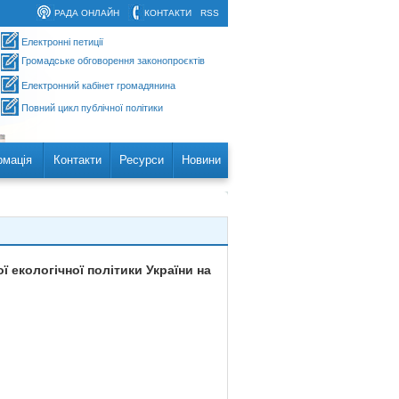
РАДА ОНЛАЙН
КОНТАКТИ
RSS
Електронні петиції
Громадське обговорення законопроєктів
Електронний кабінет громадянина
Повний цикл публічної політики
рмація
Контакти
Ресурси
Новини
 екологічної політики України на