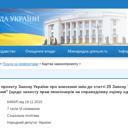
одавство
Очищення влади
Міжнародна діяльність
Інфо
 >
Пошук за реквізитами
> Картка законопроекту >
проекту Закону України про внесення змін до статті 25 Закону
ня" (щодо захисту прав пенсіонерів на справедливу оцінку о
6460/П від 19.11.2010
7 сесія VI скликання
Соціальна політика
Народний депутат України