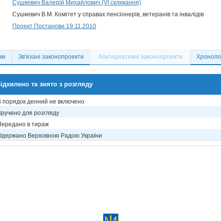
Сушкевич Валерій Михайлович (VI скликання)
Сушкевич В.М. Комітет у справах пенсіонерів, ветеранів та інвалідів
Проект Постанови 19.11.2010
ми
Зв'язані законопроекти
Альтернативні законопроекти
Хронолог
ідхилено та знято з розгляду
В порядок денний не включено
Вручено для розгляду
Передано в тираж
Одержано Верховною Радою України