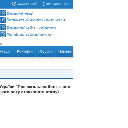
РАДА ОНЛАЙН
КОНТАКТИ
RSS
Електронні петиції
Громадське обговорення законопроєктів
Електронний кабінет громадянина
Повний цикл публічної політики
рмація
Контакти
Ресурси
Новини
 України "Про загальнообов'язкове
дного року страхового стажу)