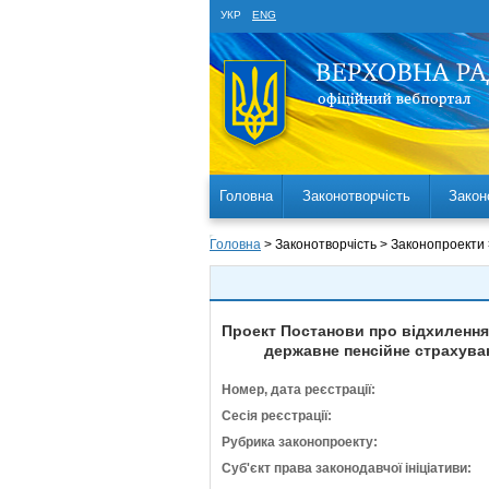
УКР
ENG
Головна
Законотворчість
Закон
Головна
> Законотворчість > Законопроекти
Проект Постанови про відхилення 
державне пенсійне страхуван
Номер, дата реєстрації:
Сесія реєстрації:
Рубрика законопроекту:
Суб'єкт права законодавчої ініціативи: