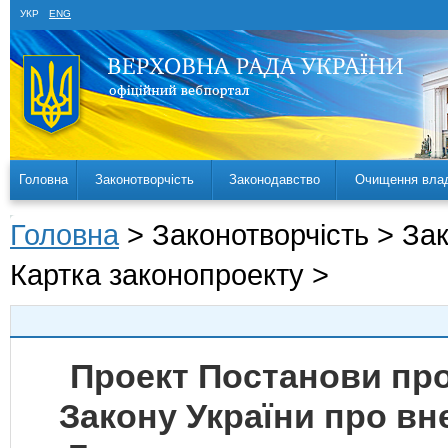
УКР
ENG
Головна
Законотворчість
Законодавство
Очищення вла
Головна
> Законотворчість > За
Картка законопроекту >
Проект Постанови про
Закону України про вне