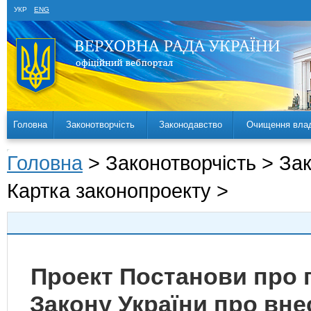
УКР
ENG
Головна
Законотворчість
Законодавство
Очищення вла
Головна
> Законотворчість > За
Картка законопроекту >
Проект Постанови про 
Закону України про вне