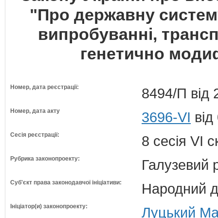
"Про державну систему
випробуванні, трансп
генетично модиф
Номер, дата реєстрації:
8494/П від 
Номер, дата акту
3696-VI
від 
Сесія реєстрації:
8 сесія VI 
Рубрика законопроекту:
Галузевий 
Суб'єкт права законодавчої ініціативи:
Народний д
Ініціатор(и) законопроекту:
Луцький Ма