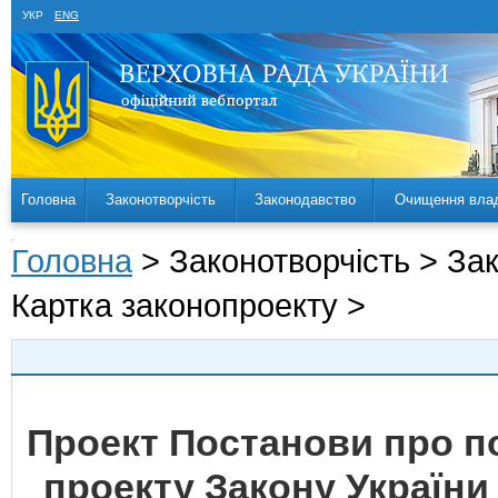
УКР
ENG
Головна
Законотворчість
Законодавство
Очищення вла
Головна
> Законотворчість > За
Картка законопроекту >
Проект Постанови про 
проекту Закону України