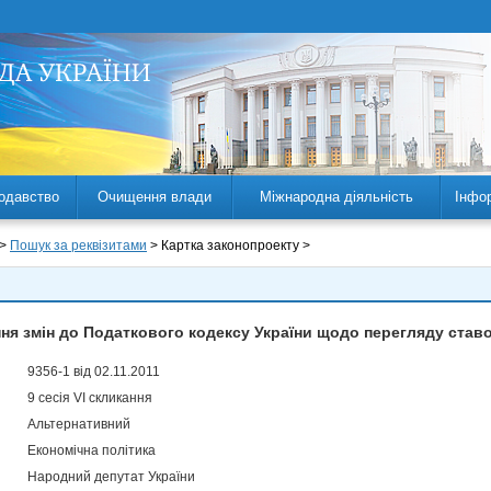
одавство
Очищення влади
Міжнародна діяльність
Інфо
 >
Пошук за реквізитами
> Картка законопроекту >
ня змін до Податкового кодексу України щодо перегляду ставок
9356-1 від 02.11.2011
9 сесія VI скликання
Альтернативний
Економічна політика
Народний депутат України