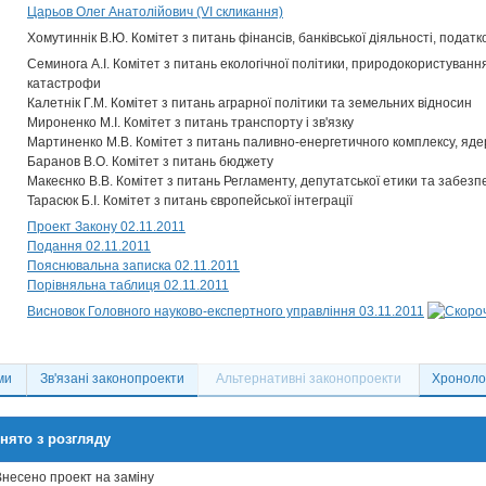
Царьов Олег Анатолійович (VI скликання)
Хомутиннік В.Ю. Комітет з питань фінансів, банківської діяльності, податк
Семинога А.І. Комітет з питань екологічної політики, природокористування 
катастрофи
Калетнік Г.М. Комітет з питань аграрної політики та земельних відносин
Мироненко М.І. Комітет з питань транспорту і зв'язку
Мартиненко М.В. Комітет з питань паливно-енергетичного комплексу, ядер
Баранов В.О. Комітет з питань бюджету
Макеєнко В.В. Комітет з питань Регламенту, депутатської етики та забезп
Тарасюк Б.І. Комітет з питань європейської інтеграції
Проект Закону 02.11.2011
Подання 02.11.2011
Пояснювальна записка 02.11.2011
Порівняльна таблиця 02.11.2011
Висновок Головного науково-експертного управління 03.11.2011
ми
Зв'язані законопроекти
Альтернативні законопроекти
Хронолог
нято з розгляду
Внесено проект на заміну