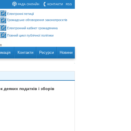
РАДА ОНЛАЙН
КОНТАКТИ
RSS
Електронні петиції
Громадське обговорення законопроєктів
Електронний кабінет громадянина
Повний цикл публічної політики
рмація
Контакти
Ресурси
Новини
 деяких податків і зборів