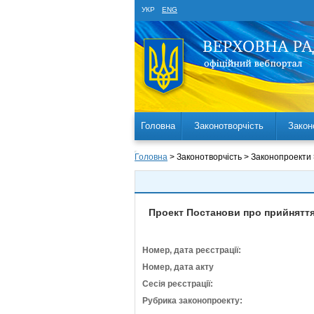
УКР
ENG
Головна
Законотворчість
Закон
Головна
> Законотворчість > Законопроекти
Проект Постанови про прийняття
Номер, дата реєстрації:
Номер, дата акту
Сесія реєстрації:
Рубрика законопроекту: