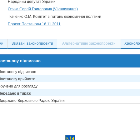
Народний депутат України
Осика Сергій Григорович (VI скликання)
Ткаченко О.М. Комітет з питань економічної політики
Проект Постанови 16.11.2011
ми
Зв'язані законопроекти
Альтернативні законопроекти
Хронолог
останову підписано
Постанову підписано
Постанову прийнято
Вручено для розгляду
Передано в тираж
Одержано Верховною Радою України