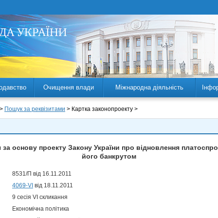
одавство
Очищення влади
Міжнародна діяльність
Інфо
 >
Пошук за реквізитами
> Картка законопроекту >
 за основу проекту Закону України про відновлення платоспр
його банкрутом
8531/П від 16.11.2011
4069-VI
від 18.11.2011
9 сесія VI скликання
Економічна політика