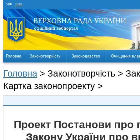
УКР
ENG
Головна
Законотворчість
Законодавство
Очищення вла
Головна
> Законотворчість > За
Картка законопроекту >
Проект Постанови про 
Закону України про вн