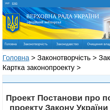
УКР
ENG
Головна
Законотворчість
Законодавство
Очищення вла
Головна
> Законотворчість > За
Картка законопроекту >
Проект Постанови про 
проекту Закону України