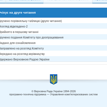
чікує на друге читання
Вручено порівняльну таблицю (друге читання)
Розгляд відкладено-2
Прийнято в першому читанні
Вручено подання Комітету про доопрацювання
Надано для ознайомлення
Направлено на розгляд Комітету
Передано на розгляд керівництву
Одержано Верховною Радою України
© Верховна Рада України 1994-2026
програмно-технічна підтримка — Управління комп'ютеризованих систем