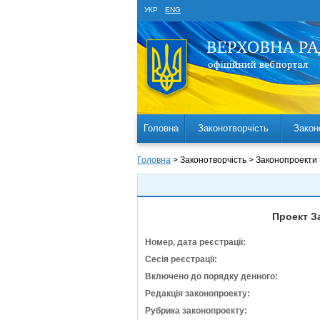
УКР
ENG
Головна
Законотворчість
Закон
Головна
> Законотворчість > Законопроекти
Проект З
Номер, дата реєстрації:
Сесія реєстрації:
Включено до порядку денного:
Редакція законопроекту:
Рубрика законопроекту: