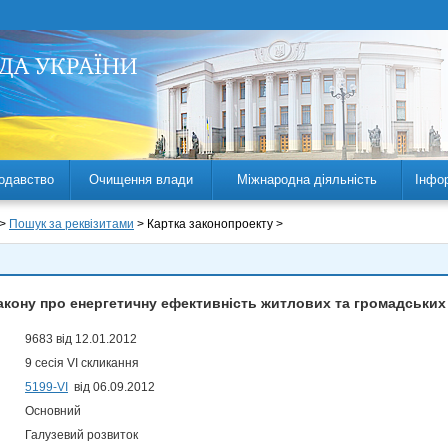
одавство
Очищення влади
Міжнародна діяльність
Інфо
 >
Пошук за реквізитами
> Картка законопроекту >
акону про енергетичну ефективність житлових та громадських
9683 від 12.01.2012
9 сесія VI скликання
5199-VI
від 06.09.2012
Основний
Галузевий розвиток