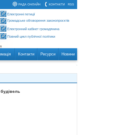
РАДА ОНЛАЙН
КОНТАКТИ
RSS
Електронні петиції
Громадське обговорення законопроєктів
Електронний кабінет громадянина
Повний цикл публічної політики
рмація
Контакти
Ресурси
Новини
 будівель