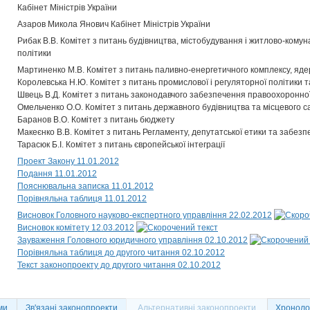
Кабінет Міністрів України
Азаров Микола Янович Кабінет Міністрів України
Рибак В.В. Комітет з питань будівництва, містобудування і житлово-комун
політики
Мартиненко М.В. Комітет з питань паливно-енергетичного комплексу, ядер
Королевська Н.Ю. Комітет з питань промислової і регуляторної політики 
Швець В.Д. Комітет з питань законодавчого забезпечення правоохоронної
Омельченко О.О. Комітет з питань державного будівництва та місцевого 
Баранов В.О. Комітет з питань бюджету
Макеєнко В.В. Комітет з питань Регламенту, депутатської етики та забезп
Тарасюк Б.І. Комітет з питань європейської інтеграції
Проект Закону 11.01.2012
Подання 11.01.2012
Пояснювальна записка 11.01.2012
Порівняльна таблиця 11.01.2012
Висновок Головного науково-експертного управління 22.02.2012
Висновок комітету 12.03.2012
Зауваження Головного юридичного управління 02.10.2012
Порівняльна таблиця до другого читання 02.10.2012
Текст законопроекту до другого читання 02.10.2012
ми
Зв'язані законопроекти
Альтернативні законопроекти
Хронолог