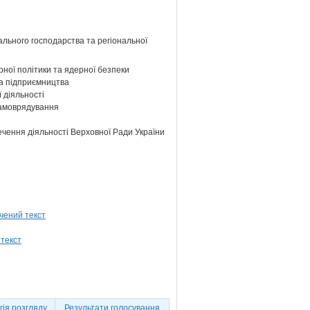
ального господарства та регіональної
ної політики та ядерної безпеки
та підприємництва
 діяльності
самоврядування
ечення діяльності Верховної Ради України
ія розгляду
Результати голосування