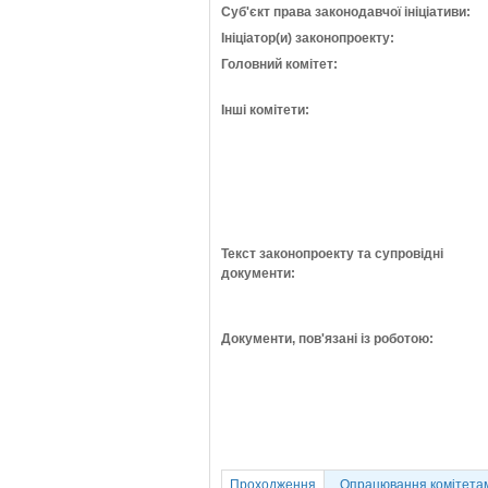
Суб'єкт права законодавчої ініціативи:
Ініціатор(и) законопроекту:
Головний комітет:
Інші комітети:
Текст законопроекту та супровідні
документи:
Документи, пов'язані із роботою:
Проходження
Опрацювання комітета