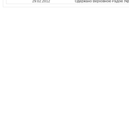
29.02.2012
Одержано Верховною Радою Укр