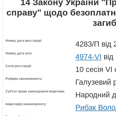
14 Закону України "П
справу" щодо безоплатно
загиб
Номер, дата реєстрації:
4283/П від 
Номер, дата акту
4974-VI
від
Сесія реєстрації:
10 сесія VI
Рубрика законопроекту:
Галузевий 
Суб'єкт права законодавчої ініціативи:
Народний д
Ініціатор(и) законопроекту:
Рибак Воло