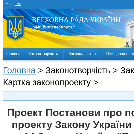
УКР
ENG
Головна
Законотворчість
Законодавство
Очищення вла
Головна
> Законотворчість > За
Картка законопроекту >
Проект Постанови про 
проекту Закону України 