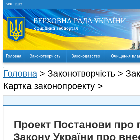
УКР
ENG
Головна
Законотворчість
Законодавство
Очищення вла
Головна
> Законотворчість > За
Картка законопроекту >
Проект Постанови про 
Закону України про вне