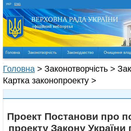
УКР
ENG
Головна
Законотворчість
Законодавство
Очищення вла
Головна
> Законотворчість > За
Картка законопроекту >
Проект Постанови про 
проекту Закону України 