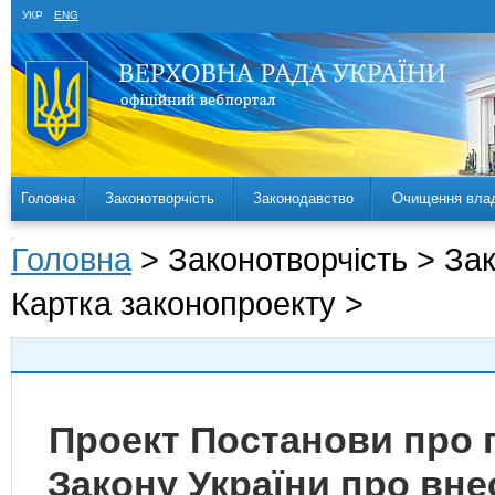
УКР
ENG
Головна
Законотворчість
Законодавство
Очищення вла
Головна
> Законотворчість > За
Картка законопроекту >
Проект Постанови про 
Закону України про вне