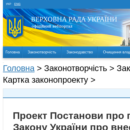
УКР
ENG
Головна
Законотворчість
Законодавство
Очищення вла
Головна
> Законотворчість > За
Картка законопроекту >
Проект Постанови про 
Закону України про вне