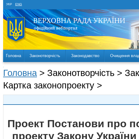
УКР
ENG
Головна
Законотворчість
Законодавство
Очищення вла
Головна
> Законотворчість > За
Картка законопроекту >
Проект Постанови про 
проекту Закону України