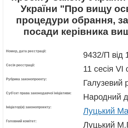
України "Про вищу ос
процедури обрання, за
посади керівника ви
Номер, дата реєстрації:
9432/П від 
Сесія реєстрації:
11 сесія VI
Рубрика законопроекту:
Галузевий 
Суб'єкт права законодавчої ініціативи:
Народний д
Ініціатор(и) законопроекту:
Луцький Ма
Головний комітет:
Луцький М.Г