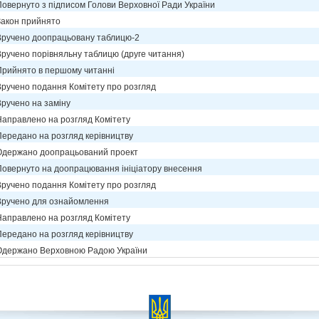
Повернуто з підписом Голови Верховної Ради України
Закон прийнято
Вручено доопрацьовану таблицю-2
Вручено порівняльну таблицю (друге читання)
Прийнято в першому читанні
Вручено подання Комітету про розгляд
Вручено на заміну
Направлено на розгляд Комітету
Передано на розгляд керівництву
Одержано доопрацьований проект
Повернуто на доопрацювання ініціатору внесення
Вручено подання Комітету про розгляд
Вручено для ознайомлення
Направлено на розгляд Комітету
Передано на розгляд керівництву
Одержано Верховною Радою України