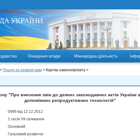
одавство
Очищення влади
Міжнародна діяльність
Інфо
 >
Пошук за реквізитами
> Картка законопроекту >
ону "Про внесення змін до деяких законодавчих актів України
допоміжних репродуктивних технологій"
0989 від 12.12.2012
1 сесія VII скликання
Основний
Галузевий розвиток