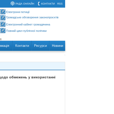
РАДА ОНЛАЙН
КОНТАКТИ
RSS
Електронні петиції
Громадське обговорення законопроєктів
Електронний кабінет громадянина
Повний цикл публічної політики
рмація
Контакти
Ресурси
Новини
 щодо обмежень у використанні