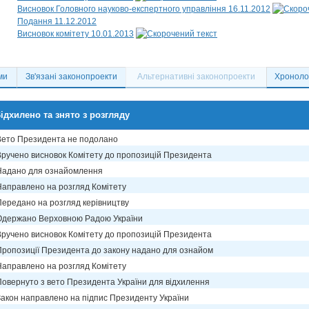
Висновок Головного науково-експертного управління 16.11.2012
Подання 11.12.2012
Висновок комітету 10.01.2013
ми
Зв'язані законопроекти
Альтернативні законопроекти
Хронолог
ідхилено та знято з розгляду
Вето Президента не подолано
Вручено висновок Комітету до пропозицій Президента
Надано для ознайомлення
Направлено на розгляд Комітету
Передано на розгляд керівництву
Одержано Верховною Радою України
Вручено висновок Комітету до пропозицій Президента
Пропозиції Президента до закону надано для ознайом
Направлено на розгляд Комітету
Повернуто з вето Президента України для відхилення
Закон направлено на підпис Президенту України