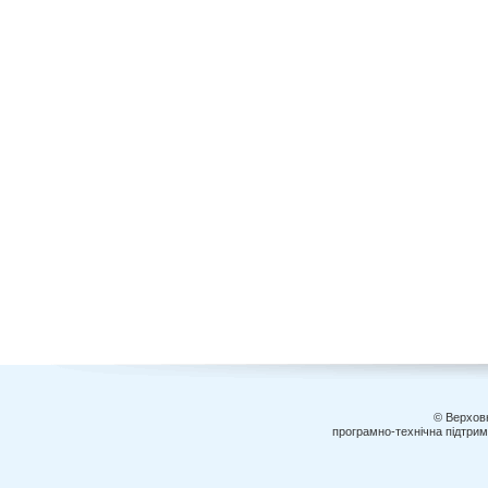
© Верховн
програмно-технічна підтри