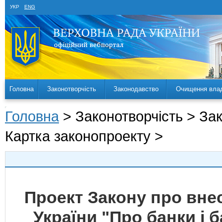
УКР
ENG
Головна
Законотворчість
Законодавство
Очищення вла
Головна
> Законотворчість > За
Картка законопроекту >
Проект Закону про внес
України "Про банки і 