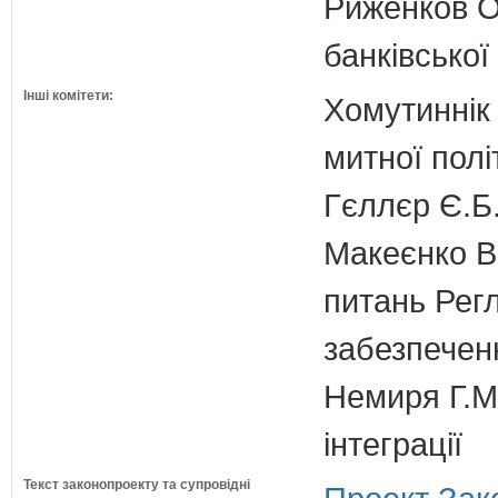
Риженков О.
банківської
Інші комітети:
Хомутиннік 
митної полі
Гєллєр Є.Б
Макеєнко В.
питань Регл
забезпечен
Немиря Г.М.
інтеграції
Текст законопроекту та супровідні