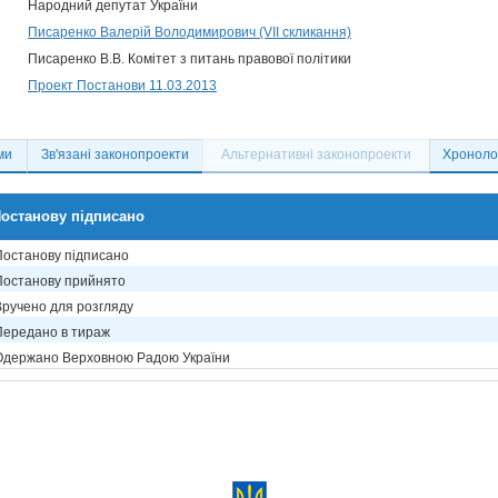
Народний депутат України
Писаренко Валерій Володимирович (VII скликання)
Писаренко В.В. Комітет з питань правової політики
Проект Постанови 11.03.2013
ми
Зв'язані законопроекти
Альтернативні законопроекти
Хронолог
останову підписано
Постанову підписано
Постанову прийнято
Вручено для розгляду
Передано в тираж
Одержано Верховною Радою України