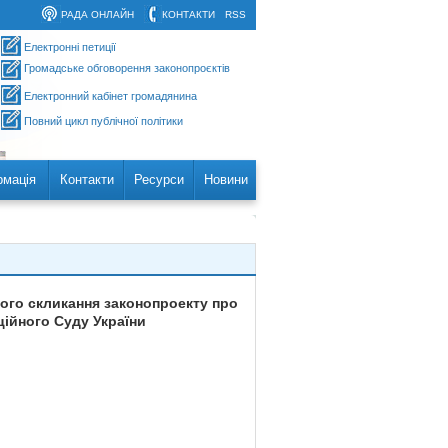
РАДА ОНЛАЙН
КОНТАКТИ
RSS
Електронні петиції
Громадське обговорення законопроєктів
Електронний кабінет громадянина
Повний цикл публічної політики
рмація
Контакти
Ресурси
Новини
мого скликання законопроекту про
ційного Суду України