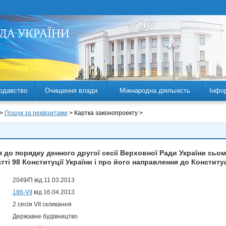
одавство
Очищення влади
Міжнародна діяльність
Інфо
 >
Пошук за реквізитами
> Картка законопроекту >
до порядку денного другої сесії Верховної Ради України сьо
атті 98 Конституції України і про його направлення до Конститу
2049/П від 11.03.2013
186-VII
від 16.04.2013
2 сесія VII скликання
Державне будівництво