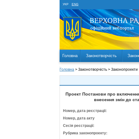
УКР
ENG
Головна
Законотворчість
Закон
Головна
> Законотворчість > Законопроекти
Проект Постанови про включення 
внесення змін до ст
Номер, дата реєстрації:
Номер, дата акту
Сесія реєстрації:
Рубрика законопроекту: