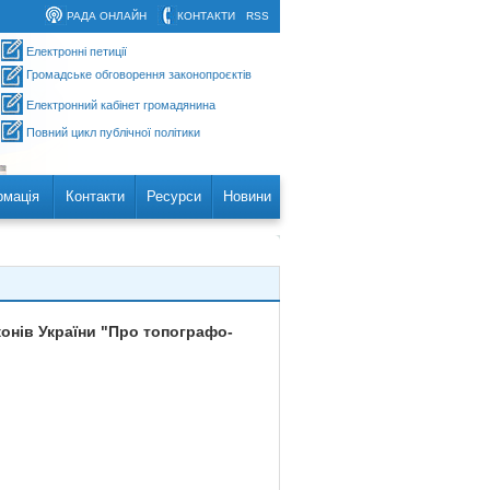
РАДА ОНЛАЙН
КОНТАКТИ
RSS
Електронні петиції
Громадське обговорення законопроєктів
Електронний кабінет громадянина
Повний цикл публічної політики
рмація
Контакти
Ресурси
Новини
конів України "Про топографо-