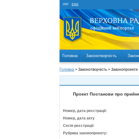
УКР
ENG
Головна
Законотворчість
Закон
Головна
> Законотворчість > Законопроекти
Проект Постанови про прийнят
Номер, дата реєстрації:
Номер, дата акту
Сесія реєстрації:
Рубрика законопроекту: