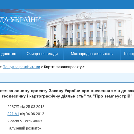
одавство
Очищення влади
Міжнародна діяльність
Інфо
 >
Пошук за реквізитами
> Картка законопроекту >
тя за основу проекту Закону України про внесення змін до за
геодезичну і картографічну діяльність" та "Про землеустрій"
2287/П від 25.03.2013
321-VII
від 04.06.2013
2 сесія VII скликання
Галузевий розвиток