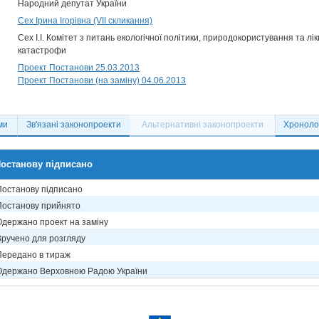
Народний депутат України
Сех Ірина Ігорівна (VII скликання)
Сех І.І. Комітет з питань екологічної політики, природокористування та лік
катастрофи
Проект Постанови 25.03.2013
Проект Постанови (на заміну) 04.06.2013
ми
Зв'язані законопроекти
Альтернативні законопроекти
Хронолог
останову підписано
Постанову підписано
Постанову прийнято
Одержано проект на заміну
Вручено для розгляду
Передано в тираж
Одержано Верховною Радою України