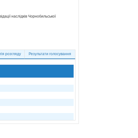
відації наслідків Чорнобильської
ія розгляду
Результати голосування