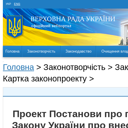
УКР
ENG
Головна
Законотворчість
Законодавство
Очищення вла
Головна
> Законотворчість > За
Картка законопроекту >
Проект Постанови про 
Закону України про вне