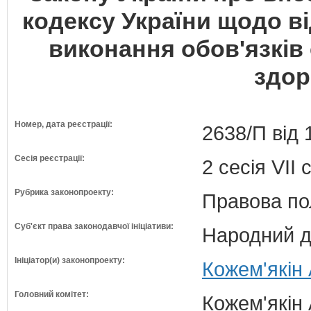
кодексу України щодо в
виконання обов'язків
здор
Номер, дата реєстрації:
2638/П від 
Сесія реєстрації:
2 сесія VII
Рубрика законопроекту:
Правова по
Суб'єкт права законодавчої ініціативи:
Народний д
Ініціатор(и) законопроекту:
Кожем'якін 
Головний комітет:
Кожем'якін 