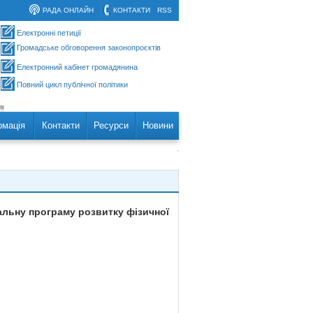
РАДА ОНЛАЙН
КОНТАКТИ
RSS
Електронні петиції
Громадське обговорення законопроєктів
Електронний кабінет громадянина
Повний цикл публічної політики
рмація
Контакти
Ресурси
Новини
альну програму розвитку фізичної