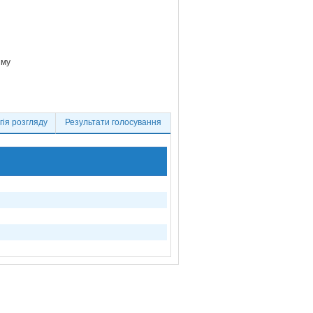
зму
ія розгляду
Результати голосування