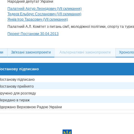
Народний депутат України
Палатний Артур Леонідович (VII скликання)
Тедеєв Ельбрус Сосланович (VII скликання)
Янків Ігор Тарасович (VII скликання)
Палатний А.Л. Комітет з питань сім'ї, молодіжної політики, спорту та тури
Проект Постанови 30.04.2013
ми
Зв'язані законопроекти
Альтернативні законопроекти
Хронолог
останову підписано
Постанову підписано
Постанову прийнято
Вручено для розгляду
Передано в тираж
Одержано Верховною Радою України