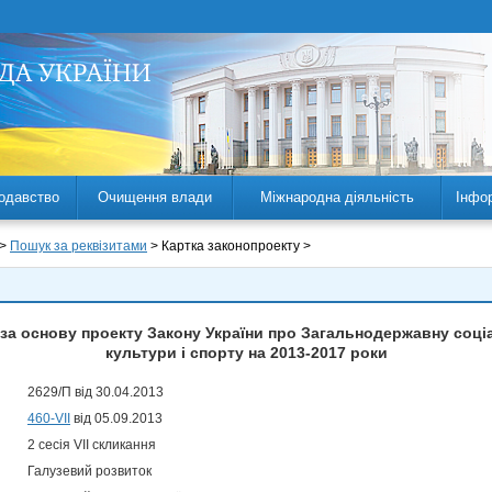
одавство
Очищення влади
Міжнародна діяльність
Інфо
 >
Пошук за реквізитами
> Картка законопроекту >
за основу проекту Закону України про Загальнодержавну соці
культури і спорту на 2013-2017 роки
2629/П від 30.04.2013
460-VII
від 05.09.2013
2 сесія VII скликання
Галузевий розвиток