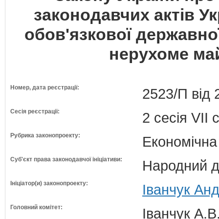
законодавчих актів У
обов'язкової державної
нерухоме май
Номер, дата реєстрації:
2523/П від 
Сесія реєстрації:
2 сесія VII
Рубрика законопроекту:
Економічна
Суб'єкт права законодавчої ініціативи:
Народний д
Ініціатор(и) законопроекту:
Іванчук Анд
Головний комітет:
Іванчук А.В