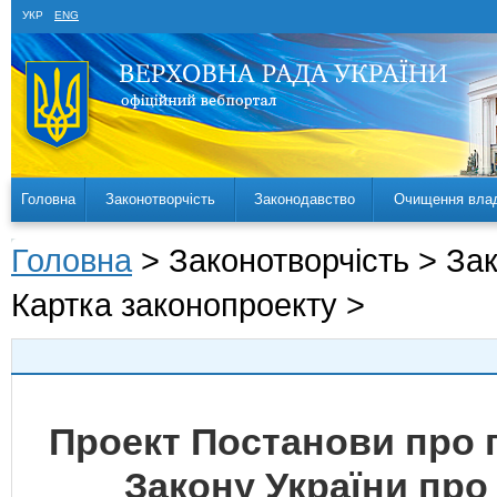
УКР
ENG
Головна
Законотворчість
Законодавство
Очищення вла
Головна
> Законотворчість > За
Картка законопроекту >
Проект Постанови про 
Закону України про