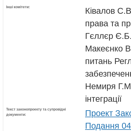
Інші комітети:
Ківалов С.В
права та п
Гєллєр Є.Б
Макеєнко В.
питань Регл
забезпечен
Немиря Г.М.
інтеграції
Текст законопроекту та супровідні
Проект Зак
документи:
Подання 04