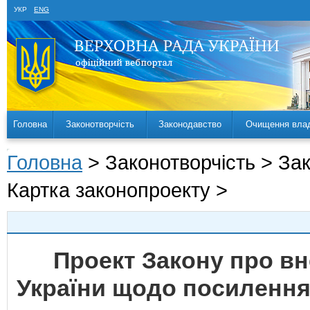
УКР
ENG
Головна
Законотворчість
Законодавство
Очищення вла
Головна
> Законотворчість > За
Картка законопроекту >
Проект Закону про вн
України щодо посилення 