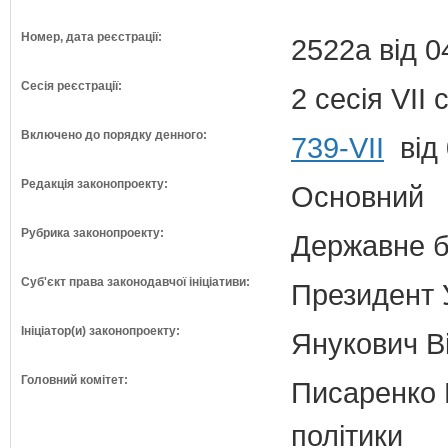
Номер, дата реєстрації:
2522а від 0
Сесія реєстрації:
2 сесія VII
Включено до порядку денного:
739-VII
від 
Редакція законопроекту:
Основний
Рубрика законопроекту:
Державне б
Суб'єкт права законодавчої ініціативи:
Президент 
Ініціатор(и) законопроекту:
Янукович В
Головний комітет:
Писаренко В
політики