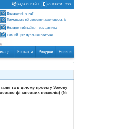
РАДА ОНЛАЙН
КОНТАКТИ
RSS
Електронні петиції
Громадське обговорення законопроєктів
Електронний кабінет громадянина
Повний цикл публічної політики
рмація
Контакти
Ресурси
Новини
анні та в цілому проекту Закону
тосовно фінансових векселів) (№