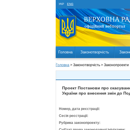
УКР
ENG
Головна
Законотворчість
Закон
Головна
> Законотворчість > Законопроекти
Проект Постанови про скасуванн
України про внесення змін до П
Номер, дата реєстрації:
Сесія реєстрації:
Рубрика законопроекту:
Суб'єкт права законодавчої ініціативи: