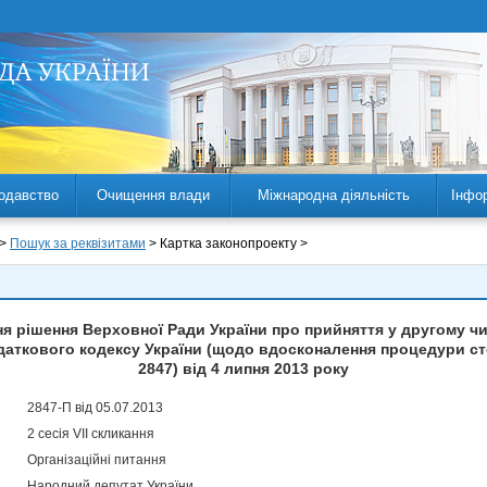
одавство
Очищення влади
Міжнародна діяльність
Інфо
 >
Пошук за реквізитами
> Картка законопроекту >
я рішення Верховної Ради України про прийняття у другому чит
одаткового кодексу України (щодо вдосконалення процедури с
2847) від 4 липня 2013 року
2847-П від 05.07.2013
2 сесія VII скликання
Організаційні питання
Народний депутат України