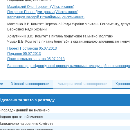
Махніцький Олег Ігорович (VII скликання)
Петренко Павло Дмитрович (VII скликання)
Карпунцов Валерій Віталійович (VII скликання)
Макеєнко В.В. Комітет Верховної Ради України з питань Регламенту, депут
Верховної Ради України
Хомутиннік В.Ю. Комітет з питань податкової та митної політики
Чумак В.В. Комітет з питань боротьби з організованою злочинністю і кору
Проект Постанови 05.07.2013
Подання 05.07.2013
Пояснювальна записка 05.07.2013
Висновок щодо відповідності проекту вимогам антикорупційного законода
ми
Зв'язані законопроекти
Альтернативні законопроекти
Хронолог
ідхилено та знято з розгляду
В порядок денний не включено
Надано для ознайомлення
Направлено на розгляд Комітету