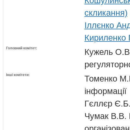
Кошулинськ
скликання)
Іллєнко Анд
Кириленко 
Головний комітет:
Кужель О.В.
регуляторн
Інші комітети:
Томенко М.В
інформації
Гєллєр Є.Б
Чумак В.В. 
організован