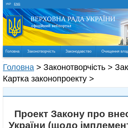
УКР
ENG
Головна
Законотворчість
Законодавство
Очищення вла
Головна
> Законотворчість > За
Картка законопроекту >
Проект Закону про внес
України (щодо імплемен