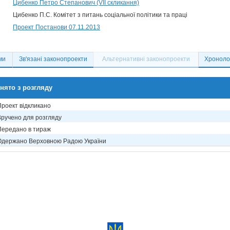
Цибенко Петро Степанович (VII скликання)
Цибенко П.С. Комітет з питань соціальної політики та праці
Проект Постанови 07.11.2013
ми
Зв'язані законопроекти
Альтернативні законопроекти
Хронолог
нято з розгляду
Проект відкликано
Вручено для розгляду
Передано в тираж
Одержано Верховною Радою України