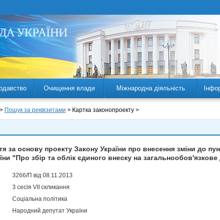
одавство
Очищення влади
Міжнародна діяльність
Інфо
 >
Пошук за реквізитами
> Картка законопроекту >
 за основу проекту Закону України про внесення зміни до пункт
їни "Про збір та облік єдиного внеску на загальнообов'язков
3266/П від 08.11.2013
3 сесія VII скликання
Соціальна політика
Народний депутат України