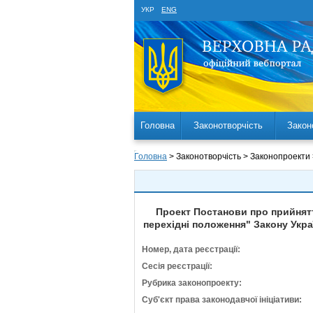
УКР
ENG
Головна
Законотворчість
Закон
Головна
> Законотворчість > Законопроекти
Проект Постанови про прийняття
перехідні положення" Закону Укра
Номер, дата реєстрації:
Сесія реєстрації:
Рубрика законопроекту:
Суб'єкт права законодавчої ініціативи: