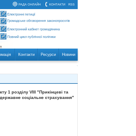
РАДА ОНЛАЙН
КОНТАКТИ
RSS
Електронні петиції
Громадське обговорення законопроєктів
Електронний кабінет громадянина
Повний цикл публічної політики
рмація
Контакти
Ресурси
Новини
у 1 розділу VIII "Прикінцеві та
е державне соціальне страхування"