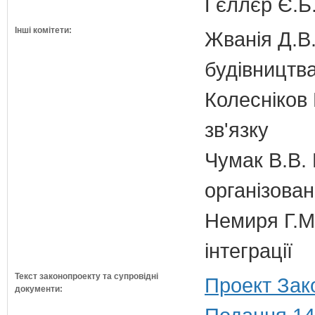
Гєллєр Є.Б
Інші комітети:
Жванія Д.В.
будівництв
Колесніков 
зв'язку
Чумак В.В. 
організован
Немиря Г.М.
інтеграції
Текст законопроекту та супровідні
Проект Зак
документи: