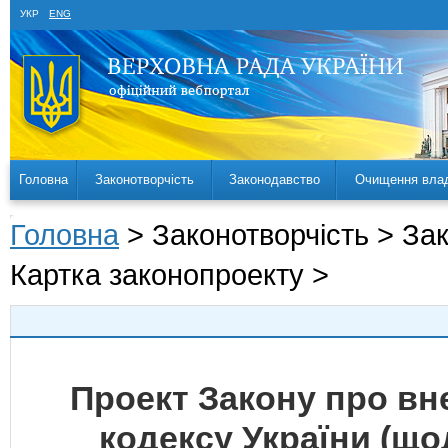
УКР
ENG
Головна
Законотворчість
Законодавство
Очищення вла
Головна
> Законотворчість > За
Картка законопроекту >
Проект Закону про вн
кодексу України (щ