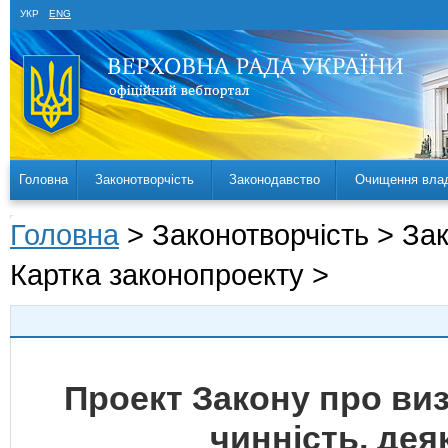
УКР
ENG
Головна
Законотворчість
Законодавство
Очищення вла
Головна
> Законотворчість > За
Картка законопроекту >
Проект Закону про ви
чинність, дея