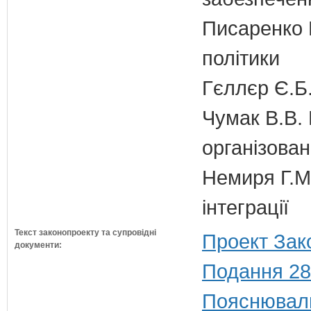
Писаренко В
політики
Гєллєр Є.Б
Чумак В.В. 
організован
Немиря Г.М.
інтеграції
Текст законопроекту та супровідні
Проект Зак
документи:
Подання 28
Пояснюваль