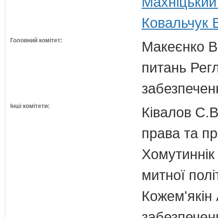
Махніцький 
Ковальчук В
Головний комітет:
Макеєнко В.
питань Регл
забезпечен
Інші комітети:
Ківалов С.В
права та п
Хомутиннік 
митної полі
Кожем'якін 
забезпечен