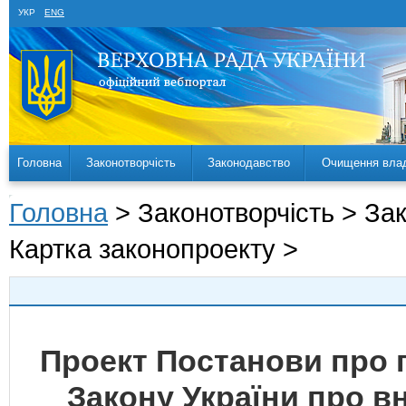
УКР
ENG
Головна
Законотворчість
Законодавство
Очищення вла
Головна
> Законотворчість > За
Картка законопроекту >
Проект Постанови про 
Закону України про вн