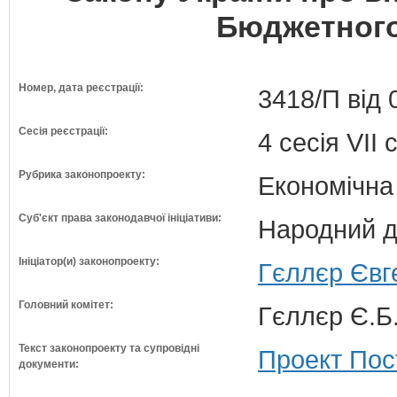
Бюджетного
Номер, дата реєстрації:
3418/П від 
Сесія реєстрації:
4 сесія VII
Рубрика законопроекту:
Економічна
Суб'єкт права законодавчої ініціативи:
Народний д
Ініціатор(и) законопроекту:
Гєллєр Євге
Головний комітет:
Гєллєр Є.Б
Текст законопроекту та супровідні
Проект Пос
документи: