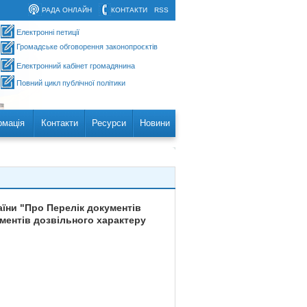
РАДА ОНЛАЙН
КОНТАКТИ
RSS
Електронні петиції
Громадське обговорення законопроєктів
Електронний кабінет громадянина
Повний цикл публічної політики
рмація
Контакти
Ресурси
Новини
аїни "Про Перелік документів
ментів дозвільного характеру