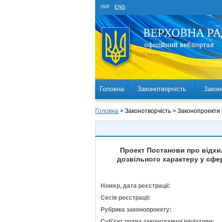
УКР
ENG
Головна
Законотворчість
Закон
Головна
> Законотворчість > Законопроекти
Проект Постанови про відхил
дозвільного характеру у сфе
Номер, дата реєстрації:
Сесія реєстрації:
Рубрика законопроекту:
Суб'єкт права законодавчої ініціативи: