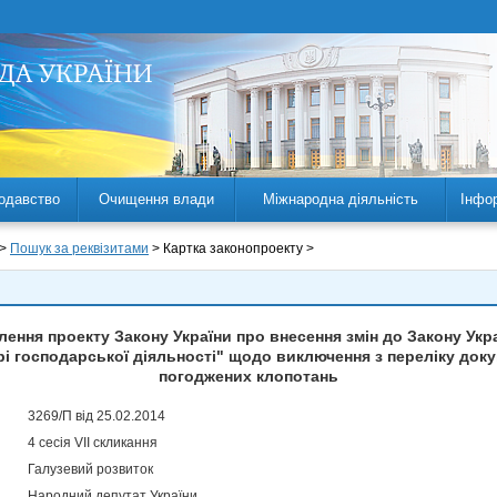
одавство
Очищення влади
Міжнародна діяльність
Інфо
 >
Пошук за реквізитами
> Картка законопроекту >
ення проекту Закону України про внесення змін до Закону Укр
рі господарської діяльності" щодо виключення з переліку доку
погоджених клопотань
3269/П від 25.02.2014
4 сесія VII скликання
Галузевий розвиток
Народний депутат України