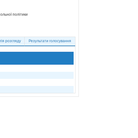
ольної політики
ія розгляду
Результати голосування