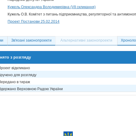
Кужель Олександра Володимирівна (VII скликання)
Кужель О.В. Комітет з питань підприємництва, регуляторної та антимоноп
Проект Постанови 25.02.2014
ми
Зв'язані законопроекти
Альтернативні законопроекти
Хронолог
нято з розгляду
Проект відкликано
Вручено для розгляду
Передано в тираж
Одержано Верховною Радою України