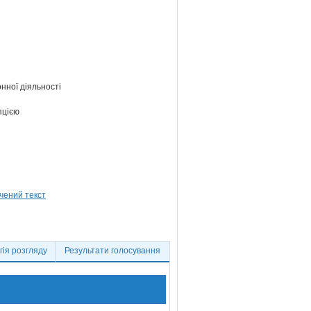
нної діяльності
пцією
ія розгляду
Результати голосування