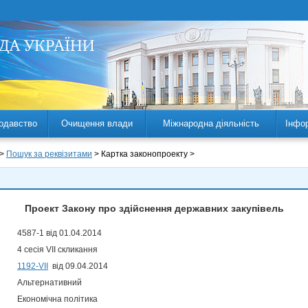
одавство
Очищення влади
Міжнародна діяльність
Інфо
 >
Пошук за реквізитами
> Картка законопроекту >
Проект Закону про здійснення державних закупівель
4587-1 від 01.04.2014
4 сесія VII скликання
1192-VII
від 09.04.2014
Альтернативний
Економічна політика