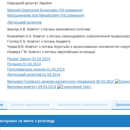
Народний депутат України
Мирний Олександр Борисович (VII скликання)
Мірошниченко Ігор Михайлович (VII скликання)
Авторський колектив
Іванчук А.В. Комітет з питань економічної політики
Кожем'якін А.А. Комітет з питань законодавчого забезпечення правоохоро
Гєллєр Є.Б. Комітет з питань бюджету
Чумак В.В. Комітет з питань боротьби з організованою злочинністю і кору
Немиря Г.М. Комітет з питань європейської інтеграції
Проект Закону 01.04.2014
Подання 01.04.2014
Пояснювальна записка 01.04.2014
Авторський колектив 01.04.2014
Висновок Головного науково-експертного управління 08.04.2014
Висновок комітету 09.04.2014
ми
Зв'язані законопроекти
Альтернативні законопроекти
Хронолог
аслухано та знято з розгляду