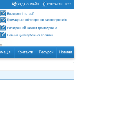
РАДА ОНЛАЙН
КОНТАКТИ
RSS
Електронні петиції
Громадське обговорення законопроєктів
Електронний кабінет громадянина
Повний цикл публічної політики
рмація
Контакти
Ресурси
Новини