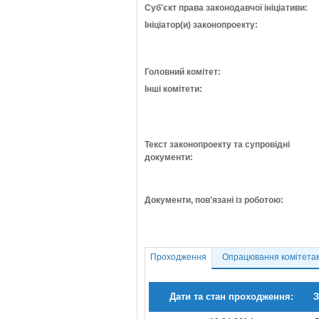
Суб'єкт права законодавчої ініціативи:
Ініціатор(и) законопроекту:
Головний комітет:
Інші комітети:
Текст законопроекту та супровідні
документи:
Документи, пов'язані із роботою:
Проходження
Опрацювання комітета
Дати та стан проходження:
З