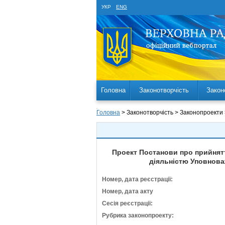
УКР
ENG
Головна
Законотворчість
Закон
Головна
> Законотворчість > Законопроекти
Проект Постанови про прийняття
діяльністю Уповнова
Номер, дата реєстрації:
Номер, дата акту
Сесія реєстрації:
Рубрика законопроекту: