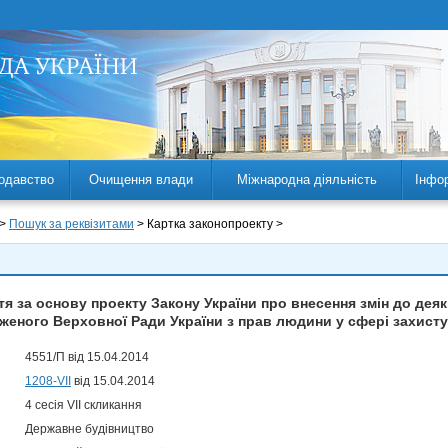
одавство
Очищення влади
Міжнародна діяльність
Інфо
 >
Пошук за реквізитами
> Картка законопроекту >
 за основу проекту Закону України про внесення змін до деяки
женого Верховної Ради України з прав людини у сфері захист
4551/П від 15.04.2014
1208-VII
від 15.04.2014
4 сесія VII скликання
Державне будівництво