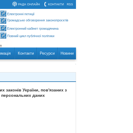
РАДА ОНЛАЙН
КОНТАКТИ
RSS
Електронні петиції
Громадське обговорення законопроєктів
Електронний кабінет громадянина
Повний цикл публічної політики
рмація
Контакти
Ресурси
Новини
х законів України, пов'язаних з
у персональних даних