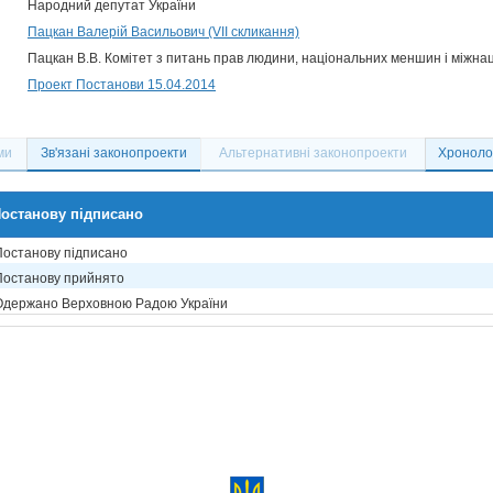
Народний депутат України
Пацкан Валерій Васильович (VII скликання)
Пацкан В.В. Комітет з питань прав людини, національних меншин і міжна
Проект Постанови 15.04.2014
ми
Зв'язані законопроекти
Альтернативні законопроекти
Хронолог
останову підписано
Постанову підписано
Постанову прийнято
Одержано Верховною Радою України