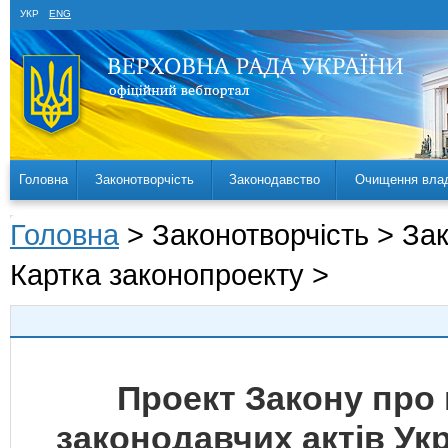
УКР
ENG
Головна
Законотворчість
Законодавство
Очищення вла
Головна
> Законотворчість > За
Картка законопроекту >
Проект Закону про 
законодавчих актів Ук