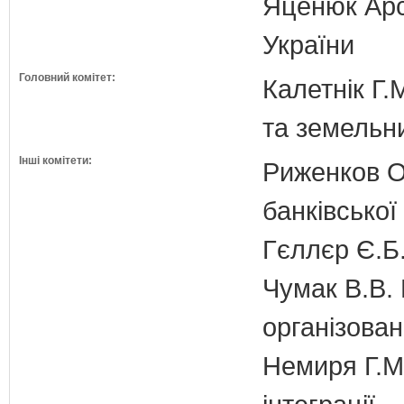
Яценюк Арсе
України
Головний комітет:
Калетнік Г.
та земельн
Інші комітети:
Риженков О.
банківської
Гєллєр Є.Б
Чумак В.В. 
організован
Немиря Г.М.