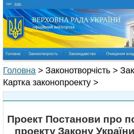
УКР
ENG
Головна
Законотворчість
Законодавство
Очищення вла
Головна
> Законотворчість > За
Картка законопроекту >
Проект Постанови про 
проекту Закону України