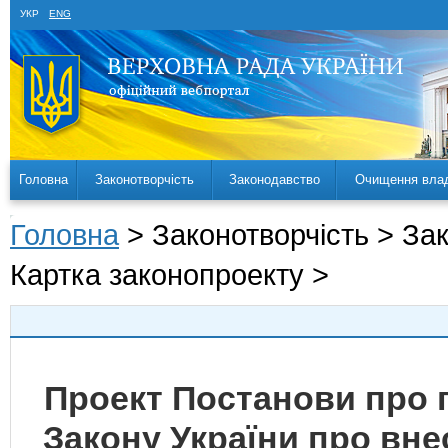
УКР
ENG
Головна
Законотворчість
Законодавство
Очищення вла
Головна
> Законотворчість > За
Картка законопроекту >
Проект Постанови про 
Закону України про вне