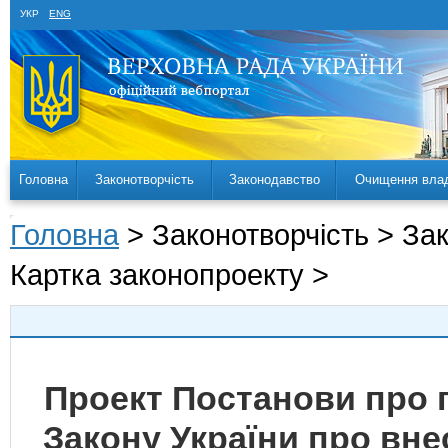
УКР
ENG
Головна
Законотворчість
Законодавство
Очищення вла
Головна
> Законотворчість > За
Картка законопроекту >
Проект Постанови про 
Закону України про вне