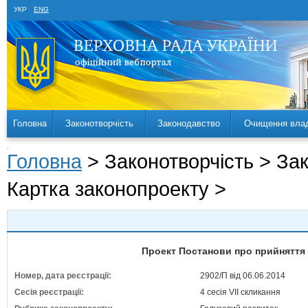
УКР
ENG
Головна
Законотворчість
Законодавство
Очищення вла
Головна
> Законотворчість > За
Картка законопроекту >
Проект Постанови про прийняття 
Номер, дата реєстрації:
2902/П від 06.06.2014
Сесія реєстрації:
4 сесія VII скликання