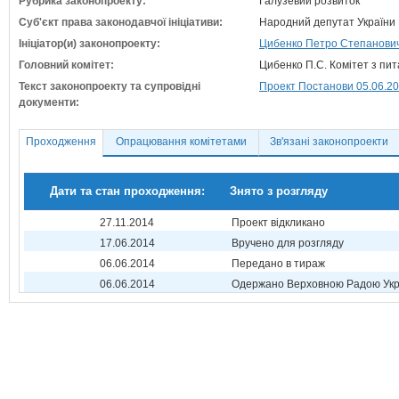
Рубрика законопроекту:
Галузевий розвиток
Суб'єкт права законодавчої ініціативи:
Народний депутат України
Ініціатор(и) законопроекту:
Цибенко Петро Степанович 
Головний комітет:
Цибенко П.С. Комітет з пит
Текст законопроекту та супровідні
Проект Постанови 05.06.2
документи:
Проходження
Опрацювання комітетами
Зв'язані законопроекти
Дати та стан проходження:
Знято з розгляду
27.11.2014
Проект відкликано
17.06.2014
Вручено для розгляду
06.06.2014
Передано в тираж
06.06.2014
Одержано Верховною Радою Укр