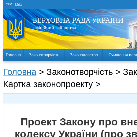
УКР
ENG
Головна
Законотворчість
Законодавство
Очищення вла
Головна
> Законотворчість > За
Картка законопроекту >
Проект Закону про вн
кодексу України (про з