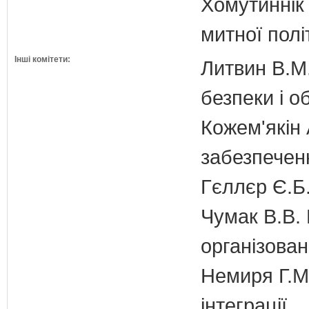
Хомутиннік 
митної полі
Інші комітети:
Литвин В.М.
безпеки і о
Кожем'якін 
забезпечен
Гєллєр Є.Б
Чумак В.В. 
організован
Немиря Г.М.
інтеграції