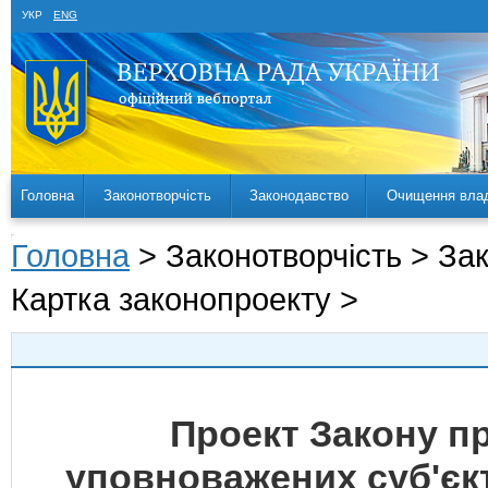
УКР
ENG
Головна
Законотворчість
Законодавство
Очищення вла
Головна
> Законотворчість > За
Картка законопроекту >
Проект Закону п
уповноважених суб'єкті