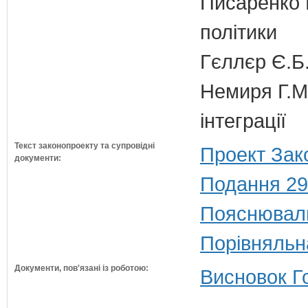
Писаренко В
політики
Гєллєр Є.Б
Немиря Г.М.
інтеграції
Текст законопроекту та супровідні
Проект Зак
документи:
Подання 29
Пояснюваль
Порівняльн
Документи, пов'язані із роботою:
Висновок Г