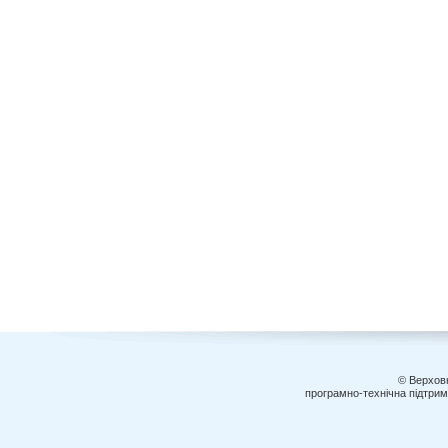
© Верховн
програмно-технічна підтри