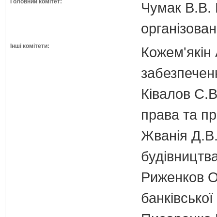
Головний комітет:
Чумак В.В. 
організован
Інші комітети:
Кожем'якін 
забезпечен
Ківалов С.В
права та п
Жванія Д.В.
будівництв
Риженков О.
банківської