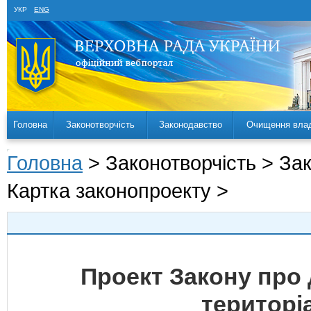
УКР
ENG
Головна
Законотворчість
Законодавство
Очищення вла
Головна
> Законотворчість > За
Картка законопроекту >
Проект Закону про
територі