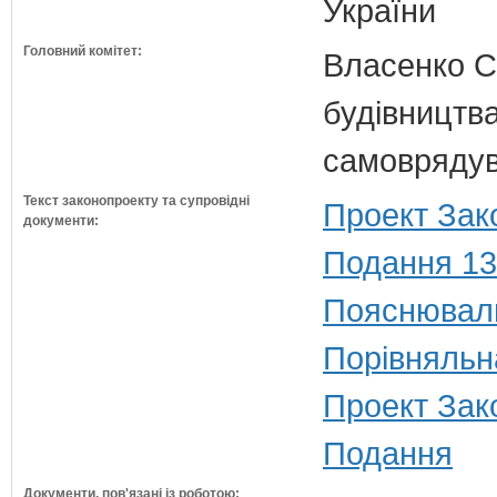
України
Головний комітет:
Власенко С
будівництва
самовряду
Текст законопроекту та супровідні
Проект Зак
документи:
Подання 13
Пояснюваль
Порівняльн
Проект Зак
Подання
Документи, пов'язані із роботою: