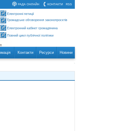
РАДА ОНЛАЙН
КОНТАКТИ
RSS
Електронні петиції
Громадське обговорення законопроєктів
Електронний кабінет громадянина
Повний цикл публічної політики
рмація
Контакти
Ресурси
Новини