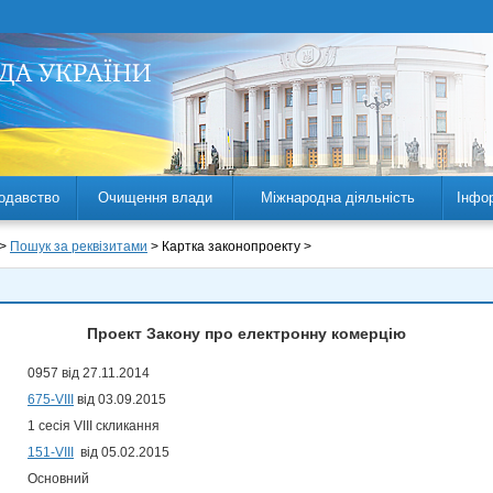
одавство
Очищення влади
Міжнародна діяльність
Інфо
 >
Пошук за реквізитами
> Картка законопроекту >
Проект Закону про електронну комерцію
0957 від 27.11.2014
675-VIII
від 03.09.2015
1 сесія VIII скликання
151-VIII
від 05.02.2015
Основний