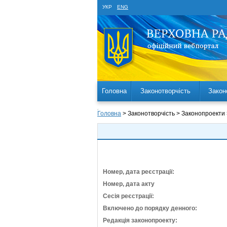
УКР
ENG
Головна
Законотворчість
Закон
Головна
> Законотворчість > Законопроекти
Номер, дата реєстрації:
Номер, дата акту
Сесія реєстрації:
Включено до порядку денного:
Редакція законопроекту: