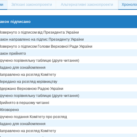
ми
Зв'язані законопроекти
Альтернативні законопроекти
Хронолог
акон підписано
Повернуто з підписом від Президента України
Закон направлено на підпис Президенту України
Повернуто з підписом Голови Верховної Ради України
Закон прийнято
Вручено порівняльну таблицю (друге читання)
Надано для ознайомлення
Направлено на розгляд Комітету
Передано на розгляд керівництву
Одержано Верховною Радою України
Вручено порівняльну таблицю (друге читання)
Прийнято в першому читанні
Обговорено
Вручено подання Комітету про розгляд
Надано для ознайомлення
Направлено на розгляд Комітету