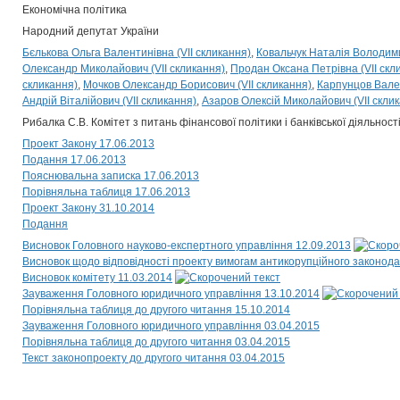
Економічна політика
Народний депутат України
Бєлькова Ольга Валентинівна (VII скликання)
Ковальчук Наталія Володими
Олександр Миколайович (VII скликання)
Продан Оксана Петрівна (VII скл
скликання)
Мочков Олександр Борисович (VII скликання)
Карпунцов Валер
Андрій Віталійович (VII скликання)
Азаров Олексій Миколайович (VII скли
Рибалка С.В. Комітет з питань фінансової політики і банківської діяльност
Проект Закону 17.06.2013
Подання 17.06.2013
Пояснювальна записка 17.06.2013
Порівняльна таблиця 17.06.2013
Проект Закону 31.10.2014
Подання
Висновок Головного науково-експертного управління 12.09.2013
Висновок щодо відповідності проекту вимогам антикорупційного законода
Висновок комітету 11.03.2014
Зауваження Головного юридичного управління 13.10.2014
Порівняльна таблиця до другого читання 15.10.2014
Зауваження Головного юридичного управління 03.04.2015
Порівняльна таблиця до другого читання 03.04.2015
Текст законопроекту до другого читання 03.04.2015