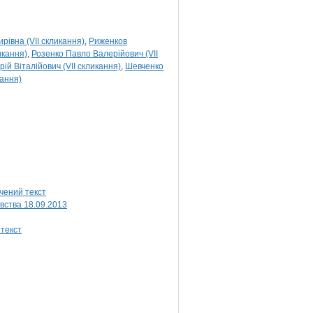
рівна (VII скликання)
Риженков
икання)
Розенко Павло Валерійович (VII
ій Віталійович (VII скликання)
Шевченко
кання)
і
вства 18.09.2013