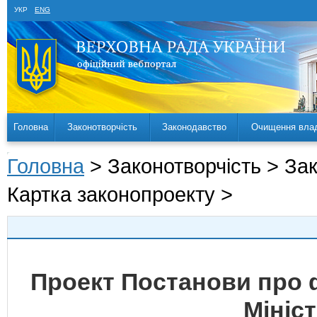
УКР
ENG
Головна
Законотворчість
Законодавство
Очищення вла
Головна
> Законотворчість > За
Картка законопроекту >
Проект Постанови про 
Мініст