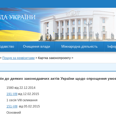
одавство
Очищення влади
Міжнародна діяльність
Інфо
 >
Пошук за реквізитами
> Картка законопроекту >
ін до деяких законодавчих актів України щодо спрощення умов
1580 від 22.12.2014
191-VIII
від 12.02.2015
1 сесія VIII скликання
151-VIII
від 05.02.2015
Основний