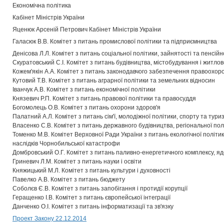
Економічна політика
Кабінет Міністрів України
Яценюк Арсеній Петрович Кабінет Міністрів України
Галасюк В.В. Комітет з питань промислової політики та підприємництва
Денісова Л.Л. Комітет з питань соціальної політики, зайнятості та пенсі
Скуратовський С.І. Комітет з питань будівництва, містобудування і житл
Кожем'якін А.А. Комітет з питань законодавчого забезпечення правоохоро
Кутовий Т.В. Комітет з питань аграрної політики та земельних відносин
Іванчук А.В. Комітет з питань економічної політики
Князевич Р.П. Комітет з питань правової політики та правосуддя
Богомолець О.В. Комітет з питань охорони здоров'я
Палатний А.Л. Комітет з питань сім'ї, молодіжної політики, спорту та тури
Власенко С.В. Комітет з питань державного будівництва, регіональної по
Томенко М.В. Комітет Верховної Ради України з питань екологічної політик
наслідків Чорнобильської катастрофи
Домбровський О.Г. Комітет з питань паливно-енергетичного комплексу, яд
Гриневич Л.М. Комітет з питань науки і освіти
Княжицький М.Л. Комітет з питань культури і духовності
Павелко А.В. Комітет з питань бюджету
Соболєв Є.В. Комітет з питань запобігання і протидії корупції
Геращенко І.В. Комітет з питань європейської інтеграції
Данченко О.І. Комітет з питань інформатизації та зв'язку
Проект Закону 22.12.2014