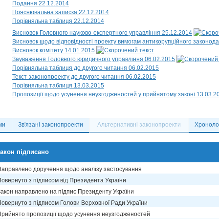
Подання 22.12.2014
Пояснювальна записка 22.12.2014
Порівняльна таблиця 22.12.2014
Висновок Головного науково-експертного управління 25.12.2014
Висновок щодо відповідності проекту вимогам антикорупційного законода
Висновок комітету 14.01.2015
Зауваження Головного юридичного управління 06.02.2015
Порівняльна таблиця до другого читання 06.02.2015
Текст законопроекту до другого читання 06.02.2015
Порівняльна таблиця 13.03.2015
Пропозиції щодо усунення неузгодженостей у прийнятому законі 13.03.2
ми
Зв'язані законопроекти
Альтернативні законопроекти
Хронолог
акон підписано
Направлено доручення щодо аналізу застосування
Повернуто з підписом від Президента України
Закон направлено на підпис Президенту України
Повернуто з підписом Голови Верховної Ради України
Прийнято пропозиції щодо усунення неузгодженостей