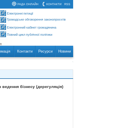
РАДА ОНЛАЙН
КОНТАКТИ
RSS
Електронні петиції
Громадське обговорення законопроєктів
Електронний кабінет громадянина
Повний цикл публічної політики
рмація
Контакти
Ресурси
Новини
 ведення бізнесу (дерегуляція)