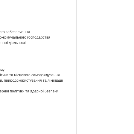
йного забезпечення
ово-комунального господарства
нної діяльності
зму
літики та місцевого самоврядування
и, природокористування та ліквідації
ерної політики та ядерної безпеки