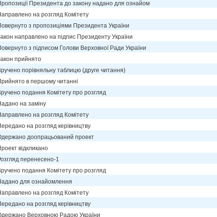
Пропозиції Президента до закону надано для ознайом
Направлено на розгляд Комітету
Повернуто з пропозиціями Президента України
Закон направлено на підпис Президенту України
Повернуто з підписом Голови Верховної Ради України
Закон прийнято
Вручено порівняльну таблицю (друге читання)
Прийнято в першому читанні
Вручено подання Комітету про розгляд
Надано на заміну
Направлено на розгляд Комітету
Передано на розгляд керівництву
Одержано доопрацьований проект
Проект відкликано
Розгляд перенесено-1
Вручено подання Комітету про розгляд
Надано для ознайомлення
Направлено на розгляд Комітету
Передано на розгляд керівництву
Одержано Верховною Радою України