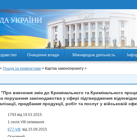
одавство
Очищення влади
Міжнародна діяльність
Інфо
 >
Пошук за реквізитами
> Картка законопроекту >
 "Про внесення змін до Кримінального та Кримінального проц
за порушення законодавства у сфері підтвердження відповідно
алізації, придбання продукції, робіт та послуг у військовій сфе
1793 від 19.01.2015
1 сесія VIII скликання
677-VIII
від 15.09.2015
Основний