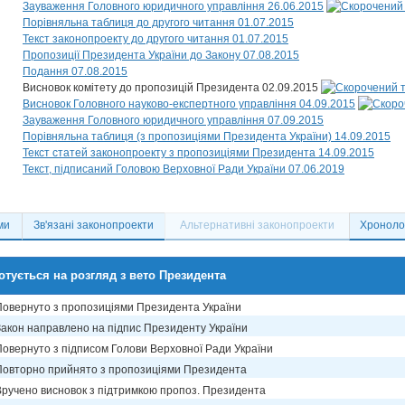
Зауваження Головного юридичного управління 26.06.2015
Порівняльна таблиця до другого читання 01.07.2015
Текст законопроекту до другого читання 01.07.2015
Пропозиції Президента України до Закону 07.08.2015
Подання 07.08.2015
Висновок комітету до пропозицій Президента 02.09.2015
Висновок Головного науково-експертного управління 04.09.2015
Зауваження Головного юридичного управління 07.09.2015
Порівняльна таблиця (з пропозиціями Президента України) 14.09.2015
Текст статей законопроекту з пропозиціями Президента 14.09.2015
Текст, підписаний Головою Верховної Ради України 07.06.2019
ми
Зв'язані законопроекти
Альтернативні законопроекти
Хронолог
отується на розгляд з вето Президента
Повернуто з пропозиціями Президента України
Закон направлено на підпис Президенту України
Повернуто з підписом Голови Верховної Ради України
Повторно прийнято з пропозиціями Президента
Вручено висновок з підтримкою пропоз. Президента