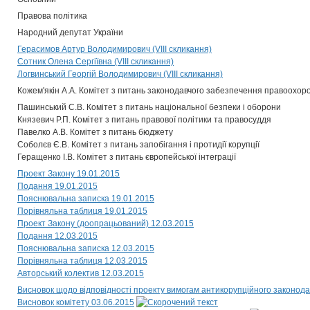
Правова політика
Народний депутат України
Герасимов Артур Володимирович (VIII скликання)
Сотник Олена Сергіївна (VIII скликання)
Логвинський Георгій Володимирович (VIII скликання)
Кожем'якін А.А. Комітет з питань законодавчого забезпечення правоохоро
Пашинський С.В. Комітет з питань національної безпеки і оборони
Князевич Р.П. Комітет з питань правової політики та правосуддя
Павелко А.В. Комітет з питань бюджету
Соболєв Є.В. Комітет з питань запобігання і протидії корупції
Геращенко І.В. Комітет з питань європейської інтеграції
Проект Закону 19.01.2015
Подання 19.01.2015
Пояснювальна записка 19.01.2015
Порівняльна таблиця 19.01.2015
Проект Закону (доопрацьований) 12.03.2015
Подання 12.03.2015
Пояснювальна записка 12.03.2015
Порівняльна таблиця 12.03.2015
Авторський колектив 12.03.2015
Висновок щодо відповідності проекту вимогам антикорупційного законода
Висновок комітету 03.06.2015