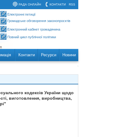
РАДА ОНЛАЙН
КОНТАКТИ
RSS
Електронні петиції
Громадське обговорення законопроєктів
Електронний кабінет громадянина
Повний цикл публічної політики
рмація
Контакти
Ресурси
Новини
есуального кодексів України щодо
сті, виготовлення, виробництва,
рі"