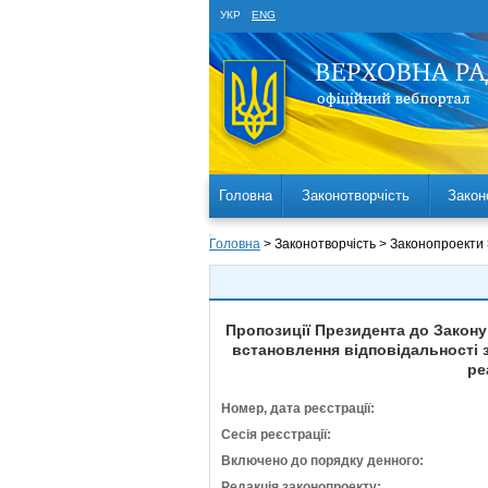
УКР
ENG
Головна
Законотворчість
Закон
Головна
> Законотворчість > Законопроекти
Пропозиції Президента до Закону
встановлення відповідальності 
ре
Номер, дата реєстрації:
Сесія реєстрації:
Включено до порядку денного:
Редакція законопроекту: